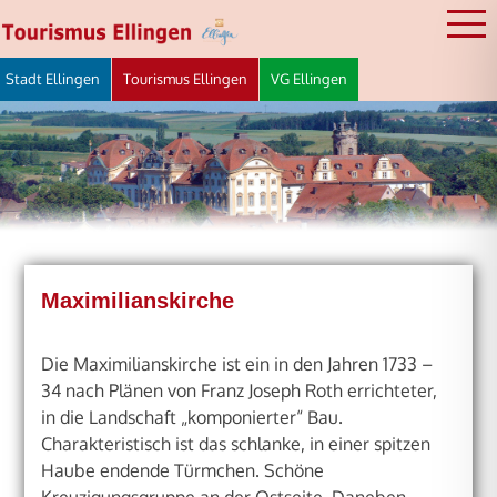
Zum
Inhalt
springen
Stadt Ellingen
Tourismus Ellingen
VG Ellingen
STADT ELLINGEN
Maximilianskirche
Die Maximilianskirche ist ein in den Jahren 1733 –
34 nach Plänen von Franz Joseph Roth errichteter,
in die Landschaft „komponierter“ Bau.
Charakteristisch ist das schlanke, in einer spitzen
Haube endende Türmchen. Schöne
Kreuzigungsgruppe an der Ostseite. Daneben