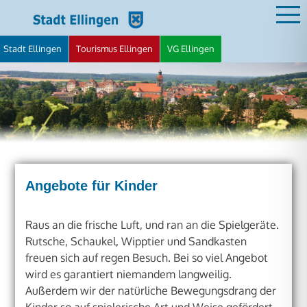
Zum
Inhalt
springen
Stadt Ellingen
Tourismus Ellingen
VG Ellingen
STADT ELLINGEN
Angebote für Kinder
Raus an die frische Luft, und ran an die Spielgeräte.
Rutsche, Schaukel, Wipptier und Sandkasten
freuen sich auf regen Besuch. Bei so viel Angebot
wird es garantiert niemandem langweilig.
Außerdem wir der natürliche Bewegungsdrang der
Kinder so auf spielerische Art und Weise gefördert.