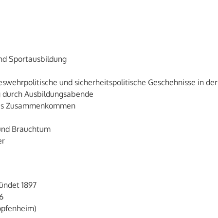
nd Sportausbildung
wehrpolitische und sicherheitspolitische Geschehnisse in de
ng durch Ausbildungsabende
ches Zusammenkommen
 und Brauchtum
er
ündet 1897
6
opfenheim)