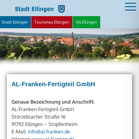
Zum
Inhalt
springen
Stadt Ellingen
Tourismus Ellingen
VG Ellingen
STADT ELLINGEN
AL-Franken-Fertigteil GmbH
Genaue Bezeichnung und Anschrift:
AL-Franken-Fertigteil GmbH
Störzelbacher Straße 16
91792 Ellingen – Stopfenheim
E-Mail:
info@al-franken.de
Internet:
www.al-franken.de